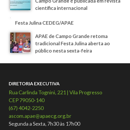
Campo Grande é publicada em revista
científica internacional
Festa Julina CEDEG/APAE
APAE de Campo Grande retoma
tradicional Festa Julina aberta ao
público nesta sexta-feira
DIRETORIA EXECUTIVA
Rua Carlinda Tognini, 221 | Vila Progresso
CEP 79050-140
(67) 4042-2250
ascom.apae@apaecg.org.br
Segunda a Sexta, 7h30 às 17h00