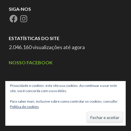
SIGA-NOS
ESTATÍSTICAS DO SITE
2.046.160 visualizações até agora
NOSSO FACEBOOK
Privacidade e cookies: este site usa cookies. Ao continuar a usar este
site, você concorda com o uso deles.
Para saber mais, inclusive sobre como controlar os cookies, consulte:
Política de cookies
Copyright ©2026
APAE de Campo Grande
.
School Zone |
Developed By
Rara Theme
. Powered by
WordPress
.