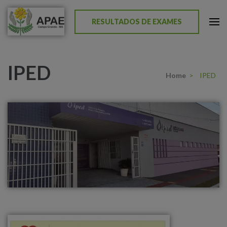
RESULTADOS DE EXAMES
APAE de Campo Grande
IPED
Home
>
IPED