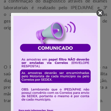
a confirmação do diagnóstico através de exames
laboratoriais é realizado pelo IPED/APAE e 3ª
o acompanhamento e tratamento de todas as
gestantes do Estado oferecido pelo município de
origem de cada gestante.
Resolução Pré-Natal
O PEPG/MS é considerado um grande avanço na
saúde pública do Estado. O Programa possibilita
diagnosticar as doenças ainda na gestação,
prevenindo possíveis complicações e agravos para a
mãe e para o bebê, já que as doenças podem ser
transmitidas da mãe para o filho durante a gestação.