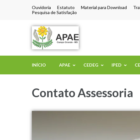
Ouvidoria
Estatuto
Material para Download
Tra
Pesquisa de Satisfação
APAE de Camp
INÍCIO
APAE
CEDEG
IPED
C
Contato Assessoria