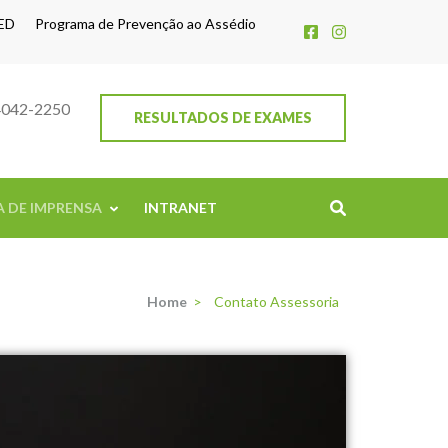
ED
Programa de Prevenção ao Assédio
4042-2250
RESULTADOS DE EXAMES
A DE IMPRENSA
INTRANET
Home
>
Contato Assessoria