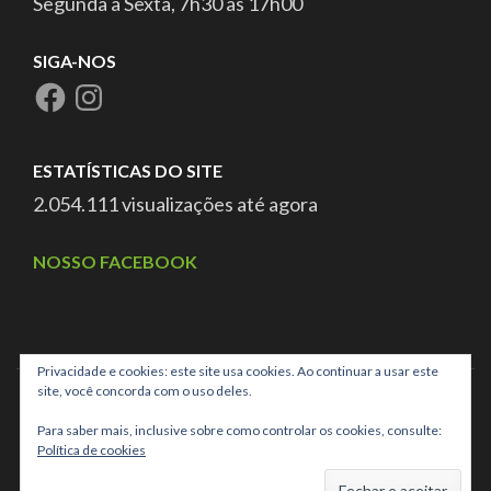
Segunda a Sexta, 7h30 às 17h00
SIGA-NOS
ESTATÍSTICAS DO SITE
2.054.111 visualizações até agora
NOSSO FACEBOOK
Privacidade e cookies: este site usa cookies. Ao continuar a usar este
site, você concorda com o uso deles.
Para saber mais, inclusive sobre como controlar os cookies, consulte:
Política de cookies
CNPJ: 03.025.707/0001-40 ASSOC DE PAIS AMIGOS DOS
EXCEPCION DE CAMPO GRANDE MS,
School Zone |