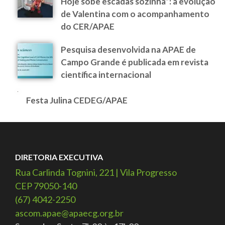
Hoje sobe escadas sozinha”: a evolução
de Valentina com o acompanhamento
do CER/APAE
Pesquisa desenvolvida na APAE de
Campo Grande é publicada em revista
científica internacional
Festa Julina CEDEG/APAE
DIRETORIA EXECUTIVA
Rua Carlinda Tognini, 221 | Vila Progresso
CEP 79050-140
(67) 4042-2250
ascom.apae@apaecg.org.br