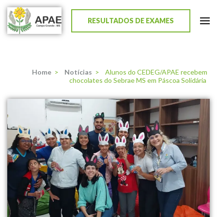
RESULTADOS DE EXAMES
APAE de Campo Grande
Home
>
Notícias
>
Alunos do CEDEG/APAE recebem
chocolates do Sebrae MS em Páscoa Solidária