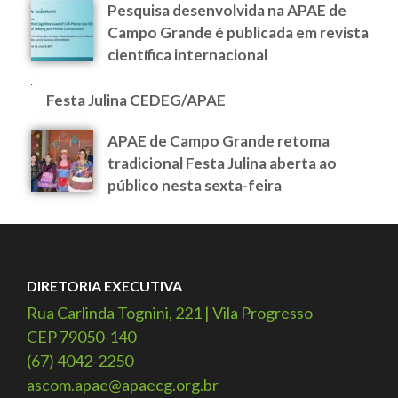
Pesquisa desenvolvida na APAE de
Campo Grande é publicada em revista
científica internacional
Festa Julina CEDEG/APAE
APAE de Campo Grande retoma
tradicional Festa Julina aberta ao
público nesta sexta-feira
DIRETORIA EXECUTIVA
Rua Carlinda Tognini, 221 | Vila Progresso
CEP 79050-140
(67) 4042-2250
ascom.apae@apaecg.org.br