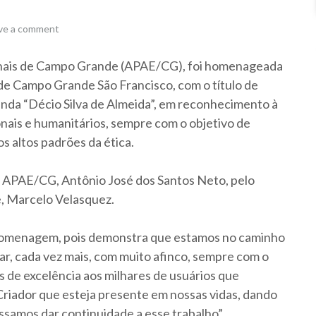
ve a comment
onais de Campo Grande (APAE/CG), foi homenageada
 de Campo Grande São Francisco, com o título de
nda “Décio Silva de Almeida”, em reconhecimento à
ionais e humanitários, sempre com o objetivo de
s altos padrões da ética.
 APAE/CG, Antônio José dos Santos Neto, pelo
, Marcelo Velasquez.
homenagem, pois demonstra que estamos no caminho
ar, cada vez mais, com muito afinco, sempre com o
s de excelência aos milhares de usuários que
riador que esteja presente em nossas vidas, dando
ssamos dar continuidade a esse trabalho”,