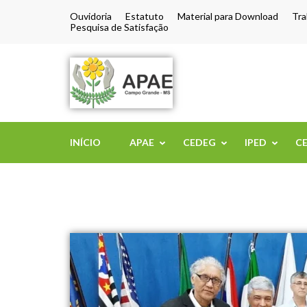
Ouvidoria
Estatuto
Material para Download
Tra
Pesquisa de Satisfação
APAE de Camp
INÍCIO
APAE
CEDEG
IPED
C