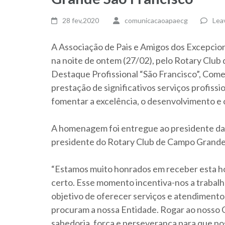
28 fev,2020
comunicacaoapaecg
Lea
A Associação de Pais e Amigos dos Excepci
na noite de ontem (27/02), pelo Rotary Club
Destaque Profissional “São Francisco”, Come
prestação de significativos serviços profiss
fomentar a excelência, o desenvolvimento e o
A homenagem foi entregue ao presidente da
presidente do Rotary Club de Campo Grande
“Estamos muito honrados em receber esta 
certo. Esse momento incentiva-nos a trabalh
objetivo de oferecer serviços e atendimento
procuram a nossa Entidade. Rogar ao nosso C
sabedoria, força e perseverança para que po