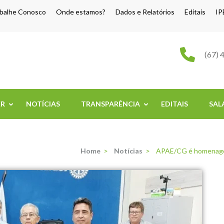
balhe Conosco
Onde estamos?
Dados e Relatórios
Editais
IP
o Grande
(67) 
ER
NOTÍCIAS
TRANSPARÊNCIA
EDITAIS
SAL
Home
>
Notícias
>
APAE/CG é homenagea