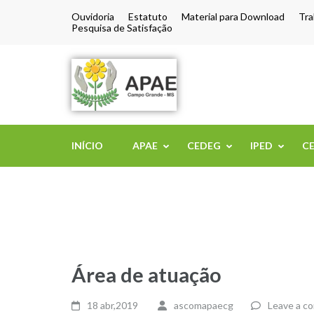
Ouvidoria
Estatuto
Material para Download
Tra
Pesquisa de Satisfação
APAE de Camp
INÍCIO
APAE
CEDEG
IPED
C
Área de atuação
18 abr,2019
ascomapaecg
Leave a c