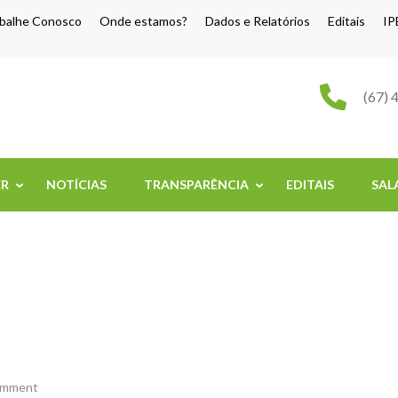
balhe Conosco
Onde estamos?
Dados e Relatórios
Editais
IP
o Grande
(67) 
ER
NOTÍCIAS
TRANSPARÊNCIA
EDITAIS
SAL
omment