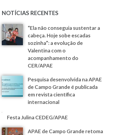
NOTÍCIAS RECENTES
“Ela não conseguia sustentar a
cabeça. Hoje sobe escadas
sozinha”: a evolução de
Valentina com o
acompanhamento do
CER/APAE
Pesquisa desenvolvida na APAE
de Campo Grande é publicada
em revista científica
internacional
Festa Julina CEDEG/APAE
APAE de Campo Grande retoma