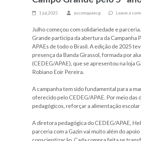
1 jul,2025
ascomapaecg
Leave a co
Julho começou com solidariedade e parceria
Grande participa da abertura da Campanha Pi
APAEs de todo o Brasil. A edição de 2025 tev
presença da Banda Girassol, formada por alu
(CEDEG/APAE), que se apresentou na loja Ga
Robiano Eoir Pereira.
A campanha tem sido fundamental para a ma
oferecido pelo CEDEG/APAE. Por meio das doa
pedagógicos, reforçar a alimentação escolar e
A diretora pedagógica do CEDEG/APAE, Helci
parceria com a Gazin vai muito além do apoio
conscientização. Cada compra feita se tran