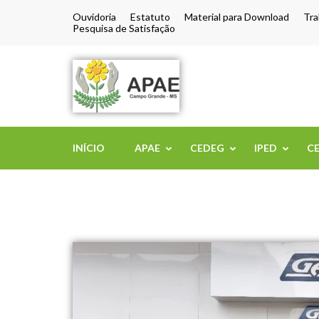
Ouvidoria
Estatuto
Material para Download
Tra
Pesquisa de Satisfação
APAE de Camp
INÍCIO
APAE
CEDEG
IPED
C