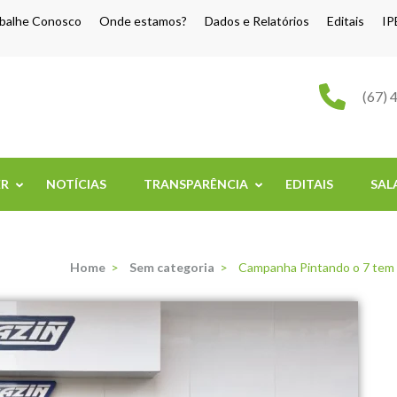
balhe Conosco
Onde estamos?
Dados e Relatórios
Editais
IP
o Grande
(67) 
ER
NOTÍCIAS
TRANSPARÊNCIA
EDITAIS
SAL
Home
>
Sem categoria
>
Campanha Pintando o 7 tem i