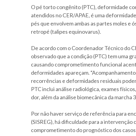
O pé torto congênito (PTC), deformidade co
atendidos no CER/APAE, é uma deformidade 
pés que envolvem ambas as partes moles e ó
retropé (talipes equinovarus).
De acordo com o Coordenador Técnico do C
observado que a condição (PTC) tem uma gra
causando comprometimento funcional acentu
deformidades apareçam. “Acompanhamentos 
recorrências e deformidades residuais pode
PTC inclui análise radiológica, exames físicos
dor, além da análise biomecânica da marcha 3-
Por não haver serviço de referência para e
(SISREG), há dificuldade para a intervenção c
comprometimento do prognóstico dos casos