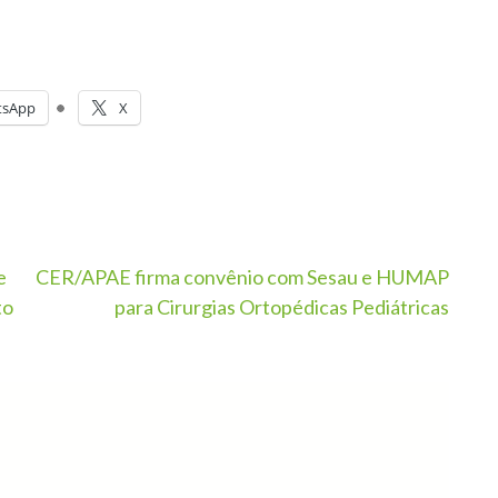
tsApp
X
e
CER/APAE firma convênio com Sesau e HUMAP
to
para Cirurgias Ortopédicas Pediátricas