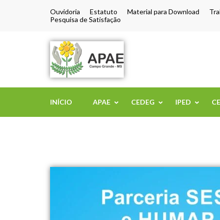
Ouvidoria
Estatuto
Material para Download
Tra
Pesquisa de Satisfação
APAE de Camp
INÍCIO
APAE
CEDEG
IPED
C