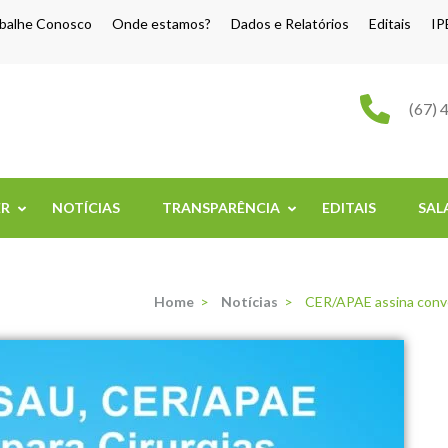
balhe Conosco
Onde estamos?
Dados e Relatórios
Editais
IP
o Grande
(67) 
ER
NOTÍCIAS
TRANSPARÊNCIA
EDITAIS
SAL
Home
>
Notícias
>
CER/APAE assina convê