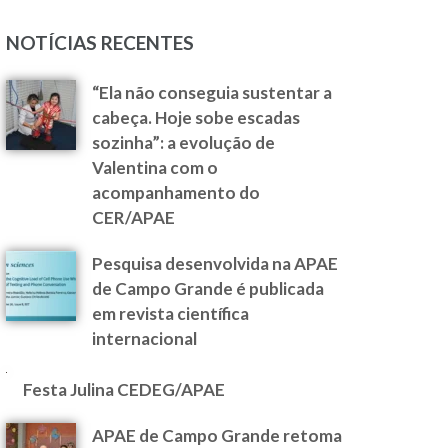
NOTÍCIAS RECENTES
“Ela não conseguia sustentar a
cabeça. Hoje sobe escadas
sozinha”: a evolução de
Valentina com o
acompanhamento do
CER/APAE
Pesquisa desenvolvida na APAE
de Campo Grande é publicada
em revista científica
internacional
Festa Julina CEDEG/APAE
APAE de Campo Grande retoma