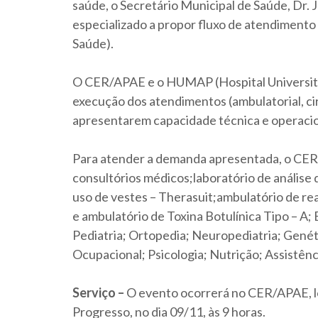
saúde, o Secretário Municipal de Saúde, Dr.
especializado a propor fluxo de atendimento
Saúde).
O CER/APAE e o HUMAP (Hospital Universitár
execução dos atendimentos (ambulatorial, cir
apresentarem capacidade técnica e operacio
Para atender a demanda apresentada, o CER/A
consultórios médicos;laboratório de análise
uso de vestes – Therasuit;ambulatório de reab
e ambulatório de Toxina Botulínica Tipo – A; E
Pediatria; Ortopedia; Neuropediatria; Genét
Ocupacional; Psicologia; Nutrição; Assistênc
Serviço –
O evento ocorrerá no CER/APAE, loc
Progresso, no dia 09/11, às 9 horas.