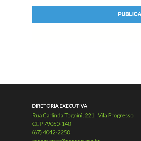
DIRETORIA EXECUTIVA
Rua Carlinda Tognini, 221 | Vila Progresso
CEP 79050-140
(67) 4042-2250
ascom.apae@apaecg.org.br