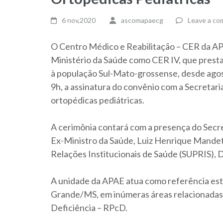
6 nov,2020
ascomapaecg
Leave a c
O Centro Médico e Reabilitação – CER da A
Ministério da Saúde como CER IV, que prest
à população Sul-Mato-grossense, desde agost
9h, a assinatura do convênio com a Secretari
ortopédicas pediátricas.
A cerimônia contará com a presença do Secre
Ex-Ministro da Saúde, Luiz Henrique Mandet
Relações Institucionais de Saúde (SUPRIS), D
A unidade da APAE atua como referência es
Grande/MS, em inúmeras áreas relacionadas
Deficiência – RPcD.