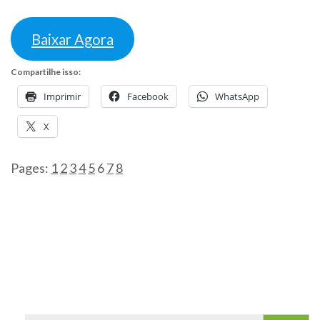
Baixar Agora
Compartilhe isso:
Imprimir
Facebook
WhatsApp
X
Pages:
1
2
3
4
5
6
7
8