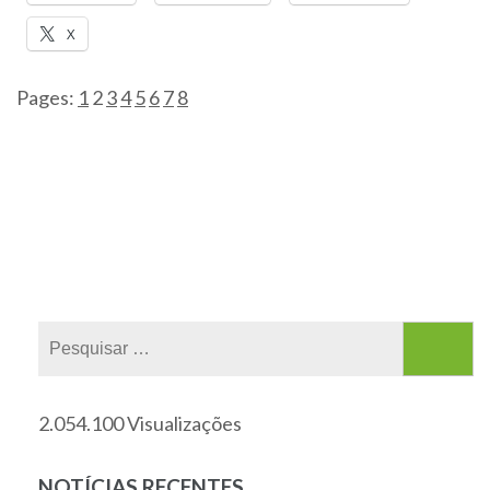
X
Pages:
1
2
3
4
5
6
7
8
2.054.100 Visualizações
NOTÍCIAS RECENTES