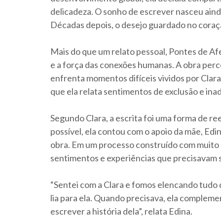
delicadeza. O sonho de escrever nasceu ainda
Décadas depois, o desejo guardado no coraçã
Mais do que um relato pessoal, Pontes de Af
e a força das conexões humanas. A obra perc
enfrenta momentos difíceis vividos por Clar
que ela relata sentimentos de exclusão e in
Segundo Clara, a escrita foi uma forma de re
possível, ela contou com o apoio da mãe, Edi
obra. Em um processo construído com muito c
sentimentos e experiências que precisavam s
“Sentei com a Clara e fomos elencando tudo q
lia para ela. Quando precisava, ela complemen
escrever a história dela”, relata Edina.