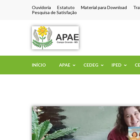
Ouvidoria
Estatuto
Material para Download
Tra
Pesquisa de Satisfação
APAE de Camp
INÍCIO
APAE
CEDEG
IPED
C