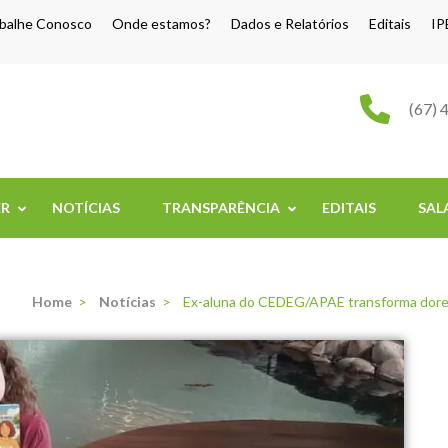
balhe Conosco
Onde estamos?
Dados e Relatórios
Editais
IP
o Grande
(67) 
ER
NOTÍCIAS
TRANSPARÊNCIA
EDITAIS
SAL
Home
>
Notícias
>
Ex-aluna do CEDEG/APAE transforma dores 