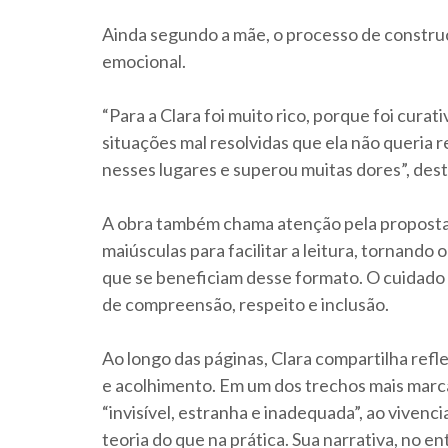
Ainda segundo a mãe, o processo de constru
emocional.
“Para a Clara foi muito rico, porque foi curat
situações mal resolvidas que ela não queria r
nesses lugares e superou muitas dores”, dest
A obra também chama atenção pela proposta in
maiúsculas para facilitar a leitura, tornando o
que se beneficiam desse formato. O cuidado 
de compreensão, respeito e inclusão.
Ao longo das páginas, Clara compartilha ref
e acolhimento. Em um dos trechos mais marca
“invisível, estranha e inadequada”, ao vivenci
teoria do que na prática. Sua narrativa, no e