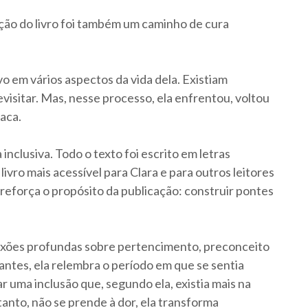
ção do livro foi também um caminho de cura
ivo em vários aspectos da vida dela. Existiam
evisitar. Mas, nesse processo, ela enfrentou, voltou
aca.
clusiva. Todo o texto foi escrito em letras
 livro mais acessível para Clara e para outros leitores
reforça o propósito da publicação: construir pontes
lexões profundas sobre pertencimento, preconceito
ntes, ela relembra o período em que se sentia
ar uma inclusão que, segundo ela, existia mais na
ntanto, não se prende à dor, ela transforma