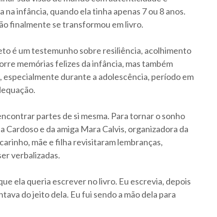
 na infância, quando ela tinha apenas 7 ou 8 anos.
o finalmente se transformou em livro.
eto é um testemunho sobre resiliência, acolhimento
orre memórias felizes da infância, mas também
a, especialmente durante a adolescência, período em
adequação.
encontrar partes de si mesma. Para tornar o sonho
na Cardoso e da amiga Mara Calvis, organizadora da
arinho, mãe e filha revisitaram lembranças,
er verbalizadas.
ue ela queria escrever no livro. Eu escrevia, depois
tava do jeito dela. Eu fui sendo a mão dela para