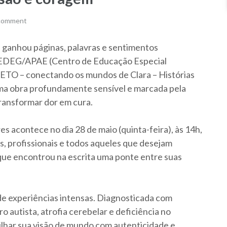
 comment
a ganhou páginas, palavras e sentimentos
CEDEG/APAE (Centro de Educação Especial
FETO – conectando os mundos de Clara – Histórias
ma obra profundamente sensível e marcada pela
transformar dor em cura.
 acontece no dia 28 de maio (quinta-feira), às 14h,
, profissionais e todos aqueles que desejam
que encontrou na escrita uma ponte entre suas
 de experiências intensas. Diagnosticada com
o autista, atrofia cerebelar e deficiência no
ilhar sua visão de mundo com autenticidade e