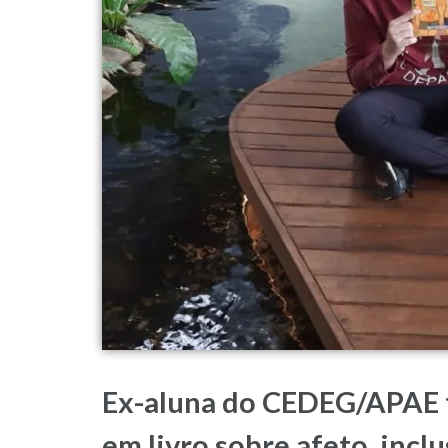
Ex-aluna do CEDEG/APAE 
em livro sobre afeto, incl