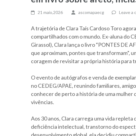
21 maio,2026
ascomapaecg
Leave a
A trajetória de Clara Taís Cardoso Toro agor
compartilhados com o mundo. Ex-aluna do 
Girassol), Clara lança o livro “PONTES DE A
que aproximam, pontes que transformam”, u
coragem de revisitar a própria história para 
O evento de autógrafos e venda de exemplares
no CEDEG/APAE, reunindo familiares, amigos
conhecer de perto a história de uma mulher 
vivências.
Aos 30 anos, Clara carrega uma vida repleta
deficiência intelectual, transtorno do espectr
desenvolvimento global, ela decidiu compart