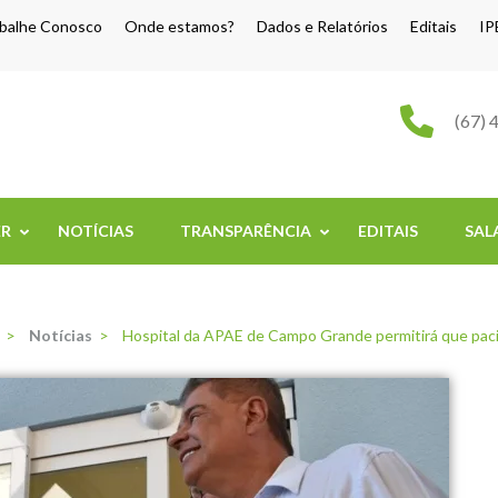
balhe Conosco
Onde estamos?
Dados e Relatórios
Editais
IP
o Grande
(67) 
ER
NOTÍCIAS
TRANSPARÊNCIA
EDITAIS
SAL
>
Notícias
>
Hospital da APAE de Campo Grande permitirá que pacien