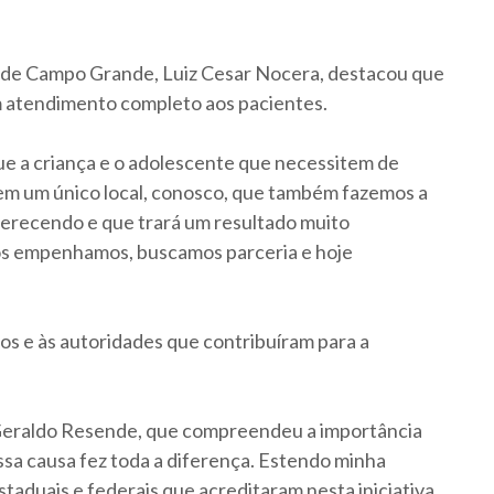
 de Campo Grande, Luiz Cesar Nocera, destacou que
m atendimento completo aos pacientes.
ue a criança e o adolescente que necessitem de
em um único local, conosco, que também fazemos a
oferecendo e que trará um resultado muito
nos empenhamos, buscamos parceria e hoje
s e às autoridades que contribuíram para a
Geraldo Resende, que compreendeu a importância
ssa causa fez toda a diferença. Estendo minha
staduais e federais que acreditaram nesta iniciativa