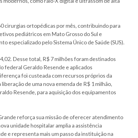
 modernos, como raio-X digital e ultrassom de alta
60 cirurgias ortopédicas por mês, contribuindo para
letivos pediátricos em Mato Grosso do Sul e
to especializado pelo Sistema Único de Saúde (SUS).
,02. Desse total, R$ 7 milhões foram destinados
o federal Geraldo Resende e aplicados
iferença foi custeada com recursos próprios da
 liberação de uma nova emenda de R$ 1 milhão,
raldo Resende, para aquisição dos equipamentos
Grande reforça sua missão de oferecer atendimento
nova unidade hospitalar amplia a assistência
úde e representa mais um passo da instituição na