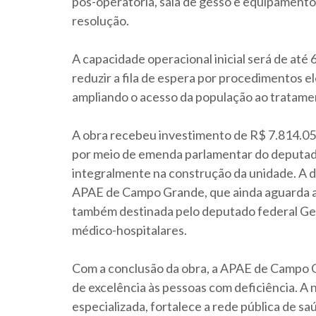
pós-operatória, sala de gesso e equipamentos
resolução.
A capacidade operacional inicial será de até 
reduzir a fila de espera por procedimentos e
ampliando o acesso da população ao tratamen
A obra recebeu investimento de R$ 7.814.054
por meio de emenda parlamentar do deputad
integralmente na construção da unidade. A d
APAE de Campo Grande, que ainda aguarda a
também destinada pelo deputado federal Ge
médico-hospitalares.
Com a conclusão da obra, a APAE de Campo 
de excelência às pessoas com deficiência. A 
especializada, fortalece a rede pública de sa