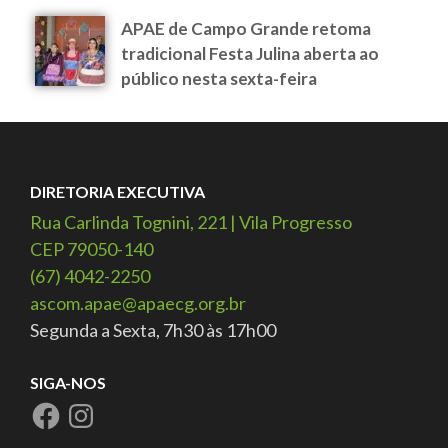
APAE de Campo Grande retoma
tradicional Festa Julina aberta ao
público nesta sexta-feira
DIRETORIA EXECUTIVA
Rua Carlinda Tognini, 221 | Vila Progresso
CEP 79050-140
(67) 4042-2250
ascom.apae@apaecg.org.br
Segunda a Sexta, 7h30 às 17h00
SIGA-NOS