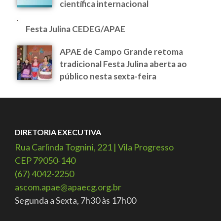
científica internacional
Festa Julina CEDEG/APAE
APAE de Campo Grande retoma
tradicional Festa Julina aberta ao
público nesta sexta-feira
DIRETORIA EXECUTIVA
Rua Carlinda Tognini, 221 | Vila Progresso
CEP 79050-140
(67) 4042-2250
ascom.apae@apaecg.org.br
Segunda a Sexta, 7h30 às 17h00