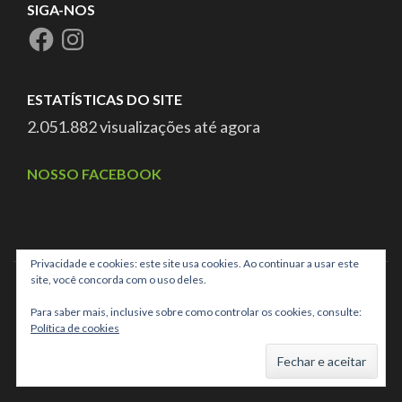
SIGA-NOS
ESTATÍSTICAS DO SITE
2.051.882 visualizações até agora
NOSSO FACEBOOK
Privacidade e cookies: este site usa cookies. Ao continuar a usar este
site, você concorda com o uso deles.
Para saber mais, inclusive sobre como controlar os cookies, consulte:
Política de cookies
CNPJ: 03.025.707/0001-40 ASSOCIAÇÃO DE PAIS E AMIGOS
DOS EXCEPCIONAIS DE CAMPO GRANDE MS,
School Zone |
Developed By
Rara Theme
. Powered by
WordPress
.