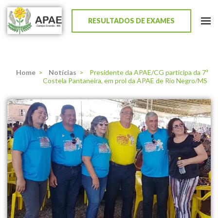
RESULTADOS DE EXAMES
APAE de Campo Grande
Home
>
Notícias
>
Presidente da APAE/CG participa da 7ª
Costela Pantaneira, em prol da APAE de Rio Negro/MS