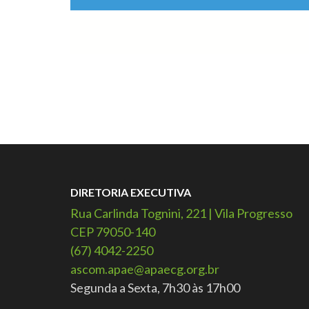
DIRETORIA EXECUTIVA
Rua Carlinda Tognini, 221 | Vila Progresso
CEP 79050-140
(67) 4042-2250
ascom.apae@apaecg.org.br
Segunda a Sexta, 7h30 às 17h00