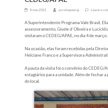
8 mar,2022
ascomapaecg
Leave a c
A Superintendente Programa Vale Brasil, Eli
assessoramento, Gisele d`Oliveira e Luciclé
visitaram o CEDEG/APAE, no dia 4 de março.
Na ocasião, elas foram recebidas pela Dire
Helciane Franco e a Supervisora Administrati
A pauta da visita foi o convênio do CEDEG/
estagiários para a unidade. Além de fechar a
do local.