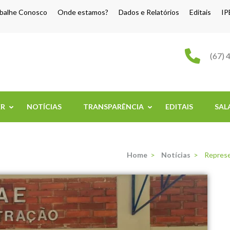
balhe Conosco
Onde estamos?
Dados e Relatórios
Editais
IP
o Grande
(67) 
ER
NOTÍCIAS
TRANSPARÊNCIA
EDITAIS
SAL
Home
>
Notícias
>
Represe