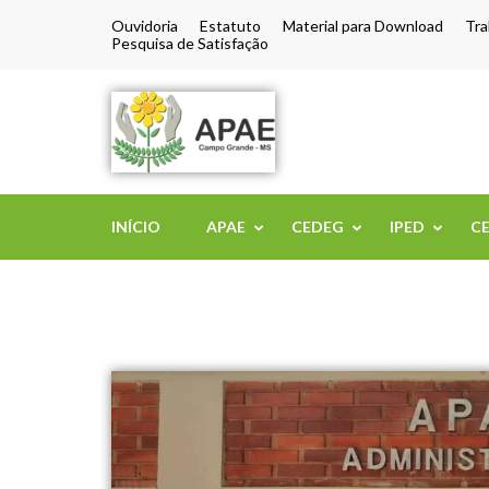
Ouvidoria
Estatuto
Material para Download
Tra
Pesquisa de Satisfação
APAE de Camp
INÍCIO
APAE
CEDEG
IPED
C