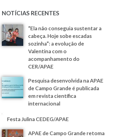
NOTÍCIAS RECENTES
“Ela não conseguia sustentar a
cabeça. Hoje sobe escadas
sozinha”: a evolução de
Valentina com o
acompanhamento do
CER/APAE
Pesquisa desenvolvida na APAE
de Campo Grande é publicada
em revista científica
internacional
Festa Julina CEDEG/APAE
APAE de Campo Grande retoma