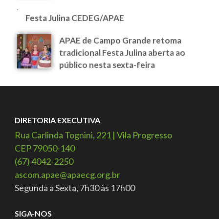
Festa Julina CEDEG/APAE
APAE de Campo Grande retoma
tradicional Festa Julina aberta ao
público nesta sexta-feira
DIRETORIA EXECUTIVA
Rua Carlinda Tognini, 221 | Vila Progresso
CEP 79050-140
(67) 4042-2250
ascom.apae@apaecg.org.br
Segunda a Sexta, 7h30 às 17h00
SIGA-NOS