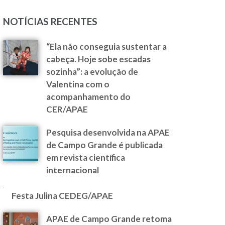
NOTÍCIAS RECENTES
“Ela não conseguia sustentar a
cabeça. Hoje sobe escadas
sozinha”: a evolução de
Valentina com o
acompanhamento do
CER/APAE
Pesquisa desenvolvida na APAE
de Campo Grande é publicada
em revista científica
internacional
Festa Julina CEDEG/APAE
APAE de Campo Grande retoma