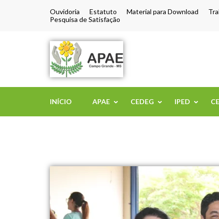
Ouvidoria
Estatuto
Material para Download
Tra
Pesquisa de Satisfação
APAE de Camp
INÍCIO
APAE
CEDEG
IPED
C