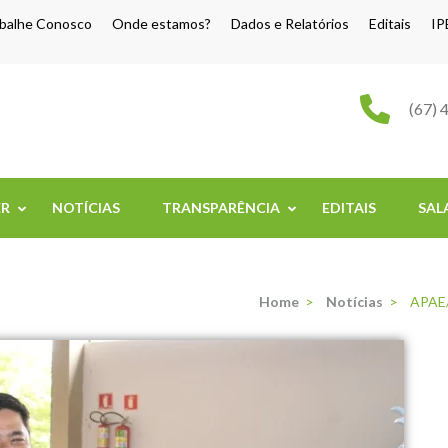
balhe Conosco
Onde estamos?
Dados e Relatórios
Editais
IP
o Grande
(67) 
ER
NOTÍCIAS
TRANSPARÊNCIA
EDITAIS
SAL
Home
>
Notícias
>
APAE/