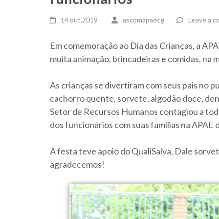
14 out,2019
ascomapaecg
Leave a 
Em comemoração ao Dia das Crianças, a APAE
muita animação, brincadeiras e comidas, na 
As crianças se divertiram com seus pais no p
cachorro quente, sorvete, algodão doce, dentr
Setor de Recursos Humanos contagiou a todos
dos funcionários com suas famílias na APAE
A festa teve apoio do QualiSalva, Dale sorvet
agradecemos!