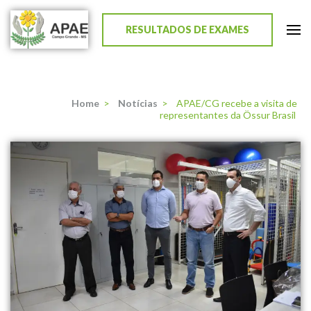
RESULTADOS DE EXAMES
APAE de Campo Grande
Home
>
Notícias
>
APAE/CG recebe a visita de
representantes da Össur Brasil