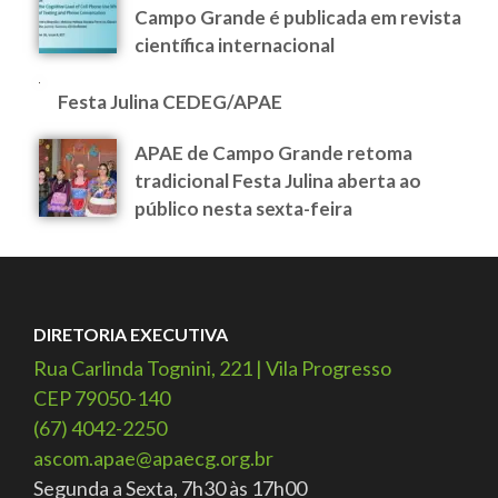
Campo Grande é publicada em revista
científica internacional
Festa Julina CEDEG/APAE
APAE de Campo Grande retoma
tradicional Festa Julina aberta ao
público nesta sexta-feira
DIRETORIA EXECUTIVA
Rua Carlinda Tognini, 221 | Vila Progresso
CEP 79050-140
(67) 4042-2250
ascom.apae@apaecg.org.br
Segunda a Sexta, 7h30 às 17h00