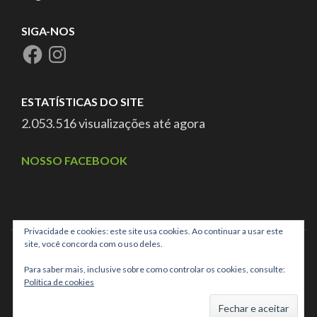
SIGA-NOS
ESTATÍSTICAS DO SITE
2.053.516 visualizações até agora
NOSSO FACEBOOK
Privacidade e cookies: este site usa cookies. Ao continuar a usar este
site, você concorda com o uso deles.
Para saber mais, inclusive sobre como controlar os cookies, consulte:
Política de cookies
CNPJ: 03.025.707/0001-40 ASSOCIAÇÃO DE PAIS E AMIGOS
DOS EXCEPCIONAIS DE CAMPO GRANDE MS,
School Zone |