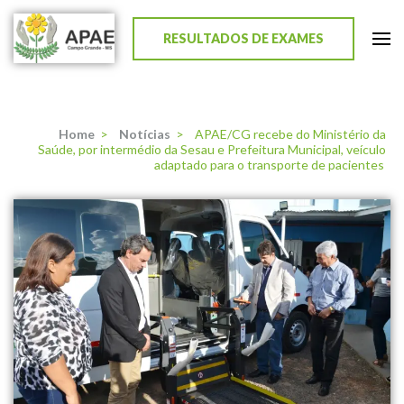
RESULTADOS DE EXAMES
APAE de Campo Grande
Home
>
Notícias
>
APAE/CG recebe do Ministério da
Saúde, por intermédio da Sesau e Prefeitura Municipal, veículo
adaptado para o transporte de pacientes