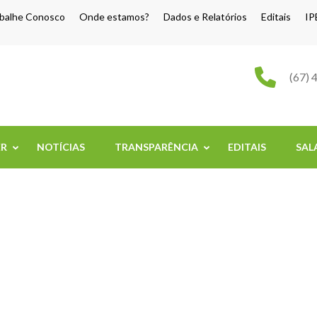
balhe Conosco
Onde estamos?
Dados e Relatórios
Editais
IP
o Grande
(67) 
ER
NOTÍCIAS
TRANSPARÊNCIA
EDITAIS
SAL