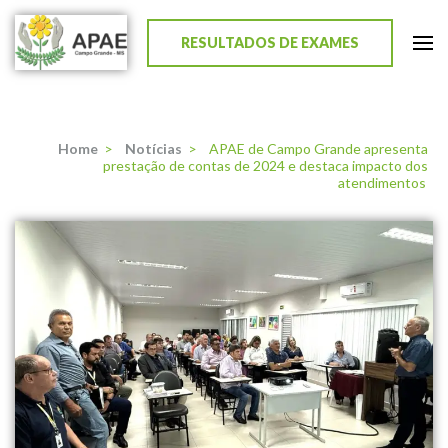
RESULTADOS DE EXAMES
APAE de Campo Grande
Home
>
Notícias
>
APAE de Campo Grande apresenta
prestação de contas de 2024 e destaca impacto dos
atendimentos