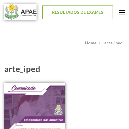
RESULTADOS DE EXAMES
APAE de Campo Grande
Home
>
arte_iped
arte_iped