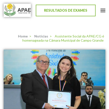
RESULTADOS DE EXAMES
APAE de Campo Grande
Home
>
Notícias
>
Assistente Social da APAE/CG é
homenageada na Câmara Municipal de Campo Grande