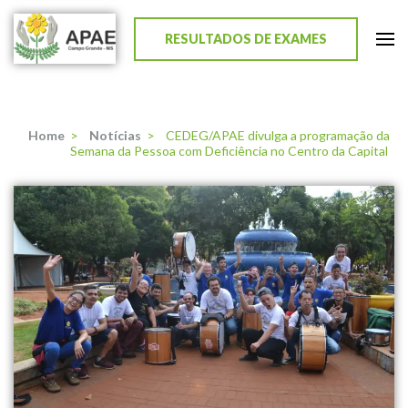
RESULTADOS DE EXAMES
APAE de Campo Grande
Home
>
Notícias
>
CEDEG/APAE divulga a programação da
Semana da Pessoa com Deficiência no Centro da Capital