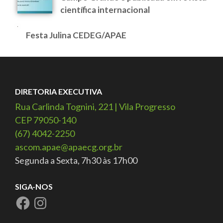
científica internacional
Festa Julina CEDEG/APAE
DIRETORIA EXECUTIVA
Rua Carlinda Tognini, 221 | Vila Progresso
CEP 79050-140
(67) 4042-2250
ascom.apae@apaecg.org.br
Segunda a Sexta, 7h30 às 17h00
SIGA-NOS