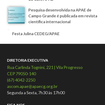
Pesquisa desenvolvida na APAE de
Campo Grande é publicada em revista
científica internacional
Festa Julina CEDEG/APAE
DIRETORIA EXECUTIVA
Rua Carlinda Tognini, 221 | Vila Progresso
CEP 79050-140
(67) 4042-2250
ascom.apae@apaecg.org.br
Segunda a Sexta, 7h30 às 17h00
SIGA-NOS