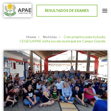
RESULTADOS DE EXAMES
APAE de Campo Grande
Home
>
Notícias
>
Com projetos pela inclusão,
CEGEG/APAE visita escola municipal em Campo Grande