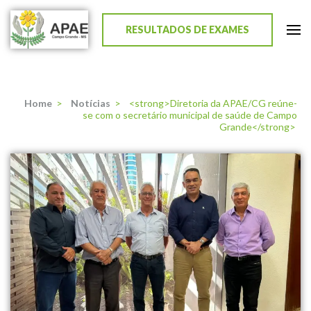
RESULTADOS DE EXAMES
APAE de Campo Grande
Home
>
Notícias
>
<strong>Diretoria da APAE/CG reúne-
se com o secretário municipal de saúde de Campo
Grande</strong>