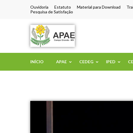
Ouvidoria
Estatuto
Material para Download
Tra
Pesquisa de Satisfação
APAE de Camp
INÍCIO
APAE
CEDEG
IPED
C