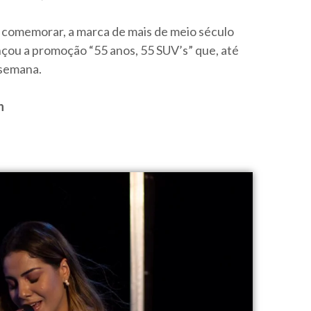
 comemorar, a marca de mais de meio século
nçou a promoção “55 anos, 55 SUV’s” que, até
 semana.
n