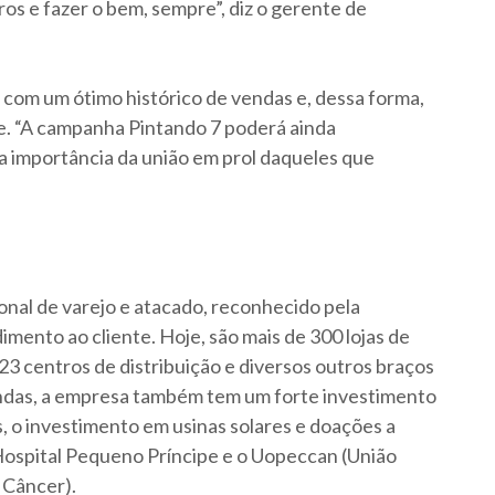
os e fazer o bem, sempre”, diz o gerente de
com um ótimo histórico de vendas e, dessa forma,
e. “A campanha Pintando 7 poderá ainda
e a importância da união em prol daqueles que
nal de varejo e atacado, reconhecido pela
mento ao cliente. Hoje, são mais de 300 lojas de
 23 centros de distribuição e diversos outros braços
ndas, a empresa também tem um forte investimento
s, o investimento em usinas solares e doações a
 Hospital Pequeno Príncipe e o Uopeccan (União
 Câncer).