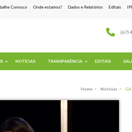
balhe Conosco
Onde estamos?
Dados e Relatórios
Editais
IP
o Grande
(67) 
ER
NOTÍCIAS
TRANSPARÊNCIA
EDITAIS
SAL
Home
>
Notícias
>
GA