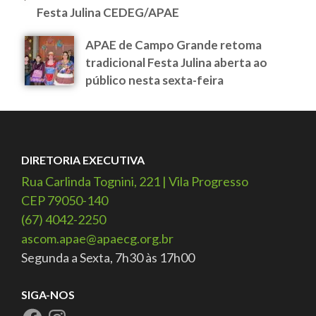
Festa Julina CEDEG/APAE
APAE de Campo Grande retoma
tradicional Festa Julina aberta ao
público nesta sexta-feira
DIRETORIA EXECUTIVA
Rua Carlinda Tognini, 221 | Vila Progresso
CEP 79050-140
(67) 4042-2250
ascom.apae@apaecg.org.br
Segunda a Sexta, 7h30 às 17h00
SIGA-NOS