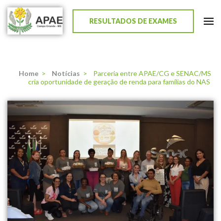
RESULTADOS DE EXAMES
APAE de Campo Grande
Home
>
Notícias
>
Parceria entre APAE/CG e SENAC/MS
cria oportunidade de geração de renda para famílias do NAS