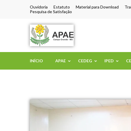
Ouvidoria
Estatuto
Material para Download
Tra
Pesquisa de Satisfação
APAE de Camp
INÍCIO
APAE
CEDEG
IPED
C