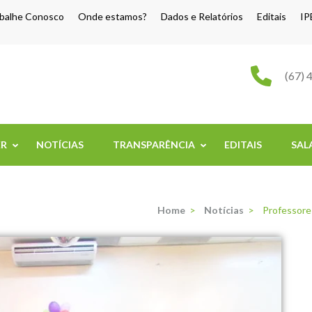
balhe Conosco
Onde estamos?
Dados e Relatórios
Editais
IP
o Grande
(67) 
ER
NOTÍCIAS
TRANSPARÊNCIA
EDITAIS
SAL
Home
>
Notícias
>
Professore