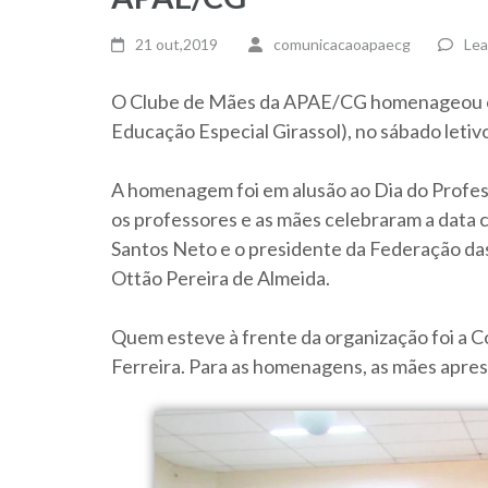
21 out,2019
comunicacaoapaecg
Lea
O Clube de Mães da APAE/CG homenageou 
Educação Especial Girassol), no sábado letivo
A homenagem foi em alusão ao Dia do Profes
os professores e as mães celebraram a data
Santos Neto e o presidente da Federação d
Ottão Pereira de Almeida.
Quem esteve à frente da organização foi a
Ferreira. Para as homenagens, as mães apre