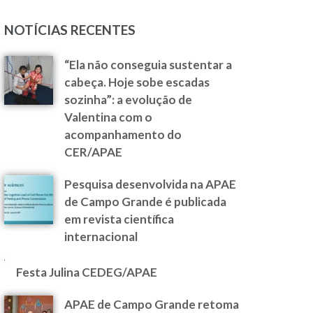
NOTÍCIAS RECENTES
“Ela não conseguia sustentar a
cabeça. Hoje sobe escadas
sozinha”: a evolução de
Valentina com o
acompanhamento do
CER/APAE
Pesquisa desenvolvida na APAE
de Campo Grande é publicada
em revista científica
internacional
Festa Julina CEDEG/APAE
APAE de Campo Grande retoma