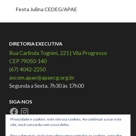
Festa Julina CEDEG/APAE
DIRETORIA EXECUTIVA
Rua Carlinda Tognini, 221 | Vila Progresso
CEP 79050-140
(67) 4042-2250
ascom.apae@apaecg.org.br
Segunda a Sexta, 7h30 às 17h00
SIGA-NOS
Privacidade e cookies: este site usa cookies. Ao continuar a usar este
site, você concorda com o uso deles.
ESTATÍSTICAS DO SITE
Para saber mais, inclusive sobre como controlar os cookies, consulte: