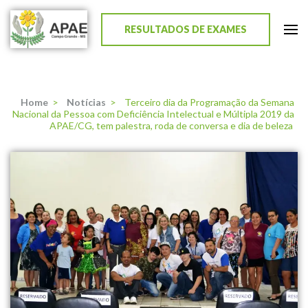
RESULTADOS DE EXAMES
APAE de Campo Grande
Home
>
Notícias
>
Terceiro dia da Programação da Semana
Nacional da Pessoa com Deficiência Intelectual e Múltipla 2019 da
APAE/CG, tem palestra, roda de conversa e dia de beleza