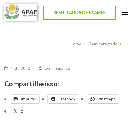
RESULTADOS DE EXAMES
APAE de Campo Grande
Home
>
Sem categoria
>
1 abr,2020
ascomapaecg
Compartilhe isso:
Imprimir
Facebook
WhatsApp
X