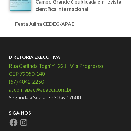
Campo Grande é publicada em revista
científica internacional
Festa Julina CEDEG/APAE
DIRETORIA EXECUTIVA
Rua Carlinda Tognini, 221 | Vila Progresso
CEP 79050-140
(67) 4042-2250
ascom.apae@apaecg.org.br
Segunda a Sexta, 7h30 às 17h00
SIGA-NOS