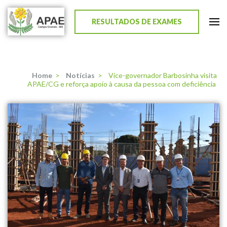
RESULTADOS DE EXAMES
APAE de Campo Grande
Home
>
Notícias
>
Vice-governador Barbosinha visita
APAE/CG e reforça apoio à causa da pessoa com deficiência