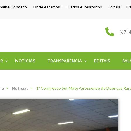
balhe Conosco
Onde estamos?
Dados e Relatórios
Editais
IP
o Grande
(67) 
ER
NOTÍCIAS
TRANSPARÊNCIA
EDITAIS
SAL
me
>
Notícias
>
1º Congresso Sul-Mato-Grossense de Doenças Rar