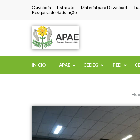
Ouvidoria
Estatuto
Material para Download
Tra
Pesquisa de Satisfação
APAE de Camp
INÍCIO
APAE
CEDEG
IPED
C
Ho