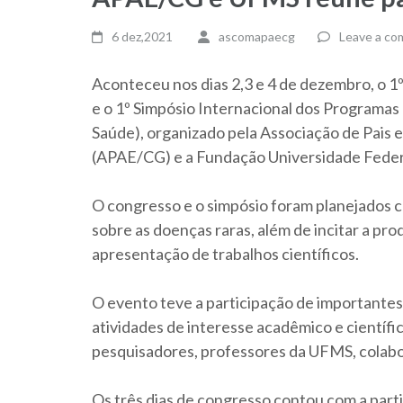
6 dez,2021
ascomapaecg
Leave a c
Aconteceu nos dias 2,3 e 4 de dezembro, o
e o 1º Simpósio Internacional dos Programas
Saúde), organizado pela Associação de Pais
(APAE/CG) e a Fundação Universidade Feder
O congresso e o simpósio foram planejados co
sobre as doenças raras, além de incitar a pr
apresentação de trabalhos científicos.
O evento teve a participação de importantes
atividades de interesse acadêmico e científ
pesquisadores, professores da UFMS, cola
Os três dias de congresso contou com a part