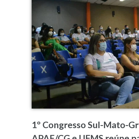
1º Congresso Sul-Mato-Gr
APAE/CG e UFMS reúne pa