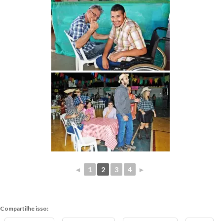
◄
1
2
3
4
►
Compartilhe isso: