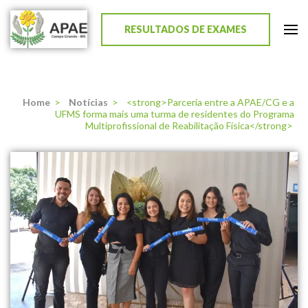
RESULTADOS DE EXAMES
APAE de Campo Grande
Home
>
Notícias
>
<strong>Parceria entre a APAE/CG e a
UFMS forma mais uma turma de residentes do Programa
Multiprofissional de Reabilitação Física</strong>