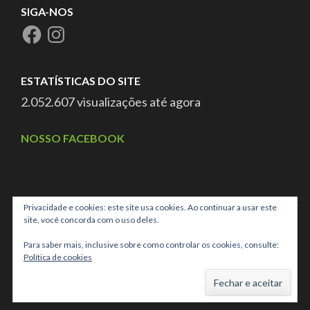
SIGA-NOS
ESTATÍSTICAS DO SITE
2.052.607 visualizações até agora
NOSSO FACEBOOK
Privacidade e cookies: este site usa cookies. Ao continuar a usar este
site, você concorda com o uso deles.
Para saber mais, inclusive sobre como controlar os cookies, consulte:
Política de cookies
CNPJ: 03.025.707/0001-40 ASSOCIAÇÃO DE PAIS E AMIGOS
DOS EXCEPCIONAIS DE CAMPO GRANDE MS,
School Zone |
Developed By
Rara Theme
. Powered by
WordPress
.