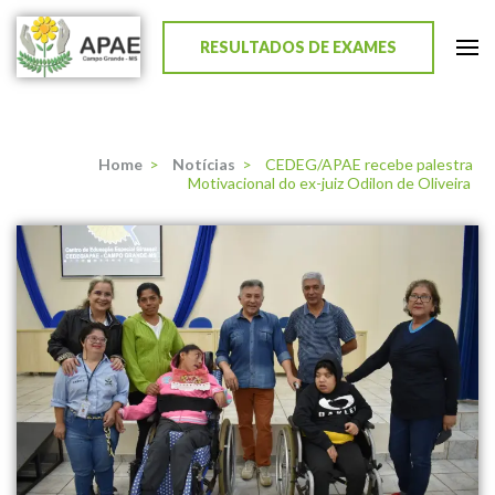
RESULTADOS DE EXAMES
APAE de Campo Grande
Home
>
Notícias
>
CEDEG/APAE recebe palestra
Motivacional do ex-juiz Odilon de Oliveira