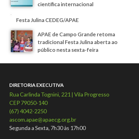
científica internacional
Festa Julina CEDEG/APAE
APAE de Campo Grande retoma
tradicional Festa Julina aberta ao
público nesta sexta-feira
DIRETORIA EXECUTIVA
Rua Carlinda Tognini, 221 | Vila Progresso
CEP 79050-140
(67) 4042-2250
ascom.apae@apaecg.org.br
Segunda a Sexta, 7h30 às 17h00